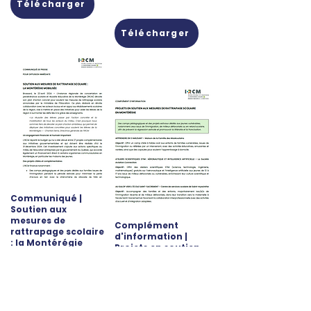
Télécharger
Télécharger
Communiqué |
Soutien aux
mesures de
Complément
rattrapage scolaire
d'information |
: la Montérégie
Projets en soutien
mobilisée
aux mesures de
Avril 2024
rattrapage scolaire
en Montérégie
Avril 2024
Télécharger