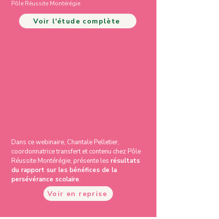
Pôle Réussite Montérégie.
Voir l'étude complète
Dans ce webinaire, Chantale Pelletier,
coordonnatrice transfert et contenu chez Pôle
Réussite Montérégie, présente les
résultats
du rapport sur les bénéfices de la
persévérance scolaire
.
Voir en reprise