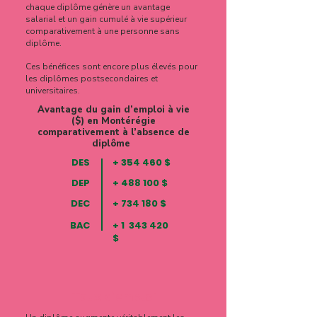
chaque diplôme génère un avantage
salarial et un gain cumulé à vie supérieur
comparativement à une personne sans
diplôme.
Ces bénéfices sont encore plus élevés pour
les diplômes postsecondaires et
universitaires.
Avantage du gain d’emploi à vie
($) en Montérégie
comparativement à l’absence de
diplôme
DES
+ 354 460 $
DEP
+ 488 100 $
DEC
+ 734 180 $
BAC
+ 1 343 420
$
Taux d'emploi