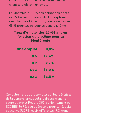
Un diplôme augmente véritablement les
chances d’obtenir un emploi.
En Montérégie, 81 % des personnes âgées
de 25-64 ans qui possèdent un diplôme
qualifiant sont à l’emploi, contre seulement
63 % pour les personnes sans diplôme.
Taux d’emploi des 25-64 ans en
fonction du diplôme pour la
Montérégie
Sans emploi
60,9%
DES
72,4%
DEP
82,7 %
DEC
83,0 %
BAC
86,8 %
Consulter le rapport complet sur les bénéfices
de la persévérance scolaire dressé dans le
cadre du projet Regard 360, conjointement par
ÉCOBES, le Réseau québécois pour la réussite
éducative (RQRE) et six différentes IRC, dont