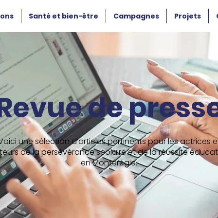
ions
Santé et bien-être
Campagnes
Projets
Revue de press
Voici une sélection d’articles pertinents pour les actrices e
teurs de la persévérance scolaire et de la réussite éducat
en Montérégie.