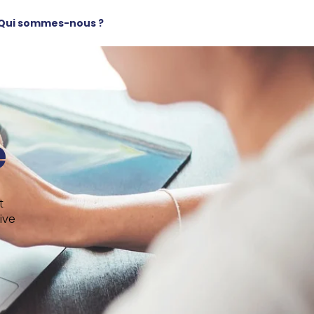
Qui sommes-nous ?
e
t
ive